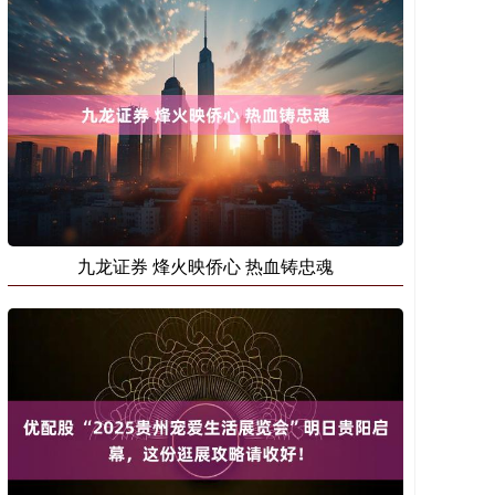
九龙证券 烽火映侨心 热血铸忠魂