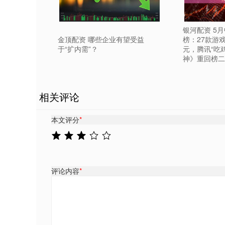
银河配资 5
金顶配资 哪些企业有望受益
榜：27款游
于“扩内需”？
元，腾讯“吃
神》重回榜二
相关评论
本文评分
*
评论内容
*