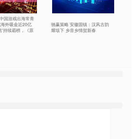
月中国游戏出海常青
戏海外吸金近20亿
驰赢策略 安徽固镇：汉风古韵
鸡”持续霸榜，《原
耀垓下 乡音乡情贺新春