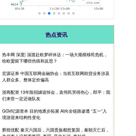
热点资讯
热丰网 深度| 泅渡赴欧梦碎休达：一场大规模移民危机，
给欧盟留下哪些伤痕和反思？
宏源证券 中国互联网金融协会：当前互联网助贷业务涉及
人群众多、整体定价偏高
浙商配资 13年陈招娣追悼会，袁伟民哭得伤心，郎平：我
们来世一定还做队友
GGV纪源资本 目的地逐步拓展 AI向全链路渗透 “五一”入
境游迎来结构性变化
辉煌优配 秦灭六国后，六国贵族都想复国，秦朝灭亡后，