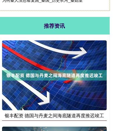
为何秦人没想着复国_秦国_历史长河_秦始皇
推荐资讯
银丰配资 德国与丹麦之间海底隧道再度推迟竣工