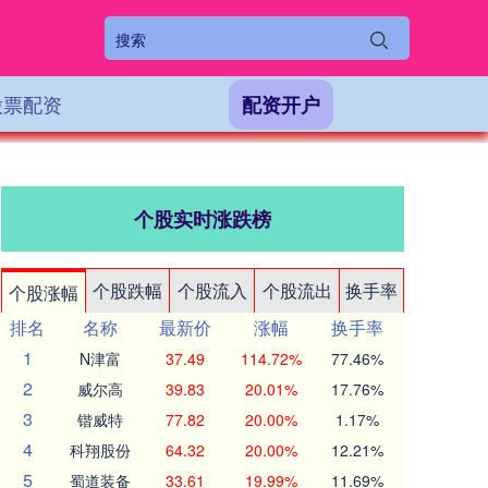
股票配资
配资开户
个股实时涨跌榜
个股跌幅
个股流入
个股流出
换手率
个股涨幅
排名
名称
最新价
涨幅
换手率
1
N津富
37.49
114.72%
77.46%
2
威尔高
39.83
20.01%
17.76%
3
锴威特
77.82
20.00%
1.17%
4
科翔股份
64.32
20.00%
12.21%
5
蜀道装备
33.61
19.99%
11.69%