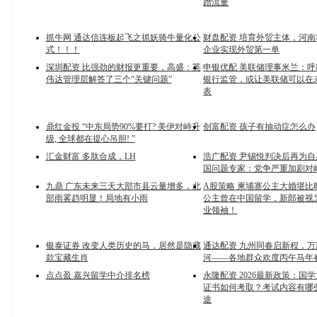
蹭流量
抓牛网 通达信连板起飞之抓妖骑牛量化公
财盘配资 培育外贸主体，河
式！！！
企业实现外贸第一单
深圳配资 比强劲的财报更重要，高盛：英
申银优配 美联储理事米兰：
伟达管理层解答了三个“关键问题”
银行监管，或让美联储可以在
表
鼎红金投 “中东局势90%要打? 美伊对峙升
创富配资 孩子有抽动症怎么办
级, 全球都在提心吊胆! ”
汇金财富 多肽合成，LH
浩广配资 尹锡悦判决后再为
国问题专家：党争严重加剧对
九鼎 广东未来三天大部市县云量增多，北
A股策略 柬埔寨公主大婚堪比
部雨雾趋明显！局地有小雨
公主曾在中国留学，新郎被视
业领袖！
银泰证券 改变人类历史的马，居然是隐藏
通达配资 九州同春启新程，
款宝藏生肖
河——各地群众欢度丙午马年
点点盈 嘉兴留学中介排名榜
永隆配资 2026最新政策：国
证书如何考取？考试内容有哪
途