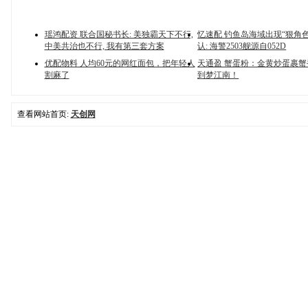
瑶鸿配资 联合国秘书长: 美独霸天下不行,
忆速配 钓鱼岛海域出现“狠角色
中美共治也不行, 我有第三套方案
认: 海警2503舰源自052D
优配物料 人均60元的网红面包，把年轻人
天通盈 蟹蛋粉：金黄炒蛋裹
割麻了
到梦江南！
查看网站首页:
天创网