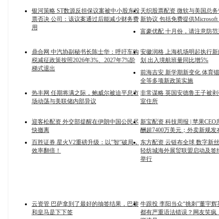
银河策略 ST数源反担保议案被中小股东投
天织股票配资 微软与美国总
票否决 公司：该议案通过后能减少财务费
新协议 包括免费提供Microsoft 36
用
富豪优配 十月份，请注意防
鼎合网 中汽协副秘书长陈士华：呼吁车购
安徽润格 上海机场明起执行
税减征政策按照2026年3%、2027年7%阶
划 出入境航班量同比增5%
梯式退出
前海吉安 新学期新变化 体育
全等多项新政策实施
热丰网 任期将满之际，鲍威尔被迫平息市
非常谋略 英国安德鲁王子被
场动荡与美联储内部异议
室住所
迎客松配资 外交部提醒在伊朗中国公民尽
新宝配资 科技周报 | 苹果CE
快撤离
酬超7400万美元；外卖新规发
百胜证券 星火V2重磅升级：以”智”破局，
东方配资 云链布全球 数字新
效率翻倍！
轻纺城海外展贸联盟启动及签
举行
云资管 巴萨拿到了最好的抽签结果，巴黎
牛跟投 李阳当众“挑刺”董宇
和皇马是下下签
都有严重语法错误？网友笑疯