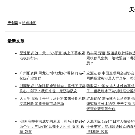
天
天创网
»
站点地图
最新文章
星速配资 这一天，“小尿童”换上了薯条店
热丰网 深度| 泅渡赴欧梦碎休
老板的行头
规模移民危机，给欧盟留下哪
思？
广州配资网 黑龙江“寒地龙药”崛起 打造千
宏源证券 中国互联网金融协
亿级产业集群
网助贷业务涉及人群众多、整
浙商配资 13年陈招娣追悼会，袁伟民哭得
猎股网 中国女排人才难题真
伤心，郎平：我们来世一定还做队友
子，但教练水平与训练理念亟
人人生 摩根士丹利：沃什将带来长期机制
红海优配 陈振林会见马克斯·
变革风险 加剧美债市场波动
研究所所长比约恩·史蒂文斯 
候变化研究等合作
安联 商鞅变法成功的原因，司马迁提到了
天源国际 1924年日本人拍摄
两个字，与我们的认知不大相同_秦国_改
十分丰富，展现普通民众的真
革_制度
_明孝陵_陵墓