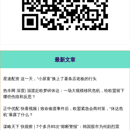
最新文章
星速配资 这一天，“小尿童”换上了薯条店老板的行头
热丰网 深度| 泅渡赴欧梦碎休达：一场大规模移民危机，给欧盟留下
哪些伤痕和反思？
正中优配 快看视频 | 致命偷渡事件后，欧盟紧急会商对策，“休达危
机”暴露了什么？
谋略天下 快观察 | 7个多月85次“熔断警报”：韩国股市为何剧烈震