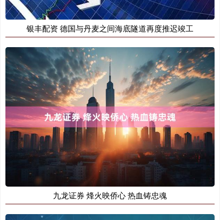
银丰配资 德国与丹麦之间海底隧道再度推迟竣工
九龙证券 烽火映侨心 热血铸忠魂