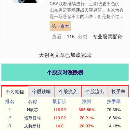
CBA联赛继续进行，近期状态出色的
山东男篮客场迎战天津男篮。本以为会
是一场悬念不大的比赛，但是整个过程
充满各种戏剧性的变化。 山东男篮前
第一资本
三节，几乎全面低迷，没有....
查看：
116
分类：
专业股票配资
天创网文章已加载完成
个股实时涨跌榜
个股跌幅
个股流入
个股流出
换手率
个股涨幅
排名
名称
最新价
涨幅
换手率
1
N展芯
116.52
396.89%
79.39%
2
锐翔智能
110.02
20.21%
16.80%
3
志特新材
14.8
20.03%
14.18%